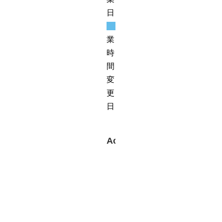
日
営
業
時
間
変
更
日
Access