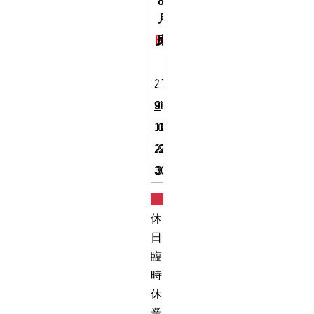
8
月
日
月
火
水
木
金
土
1
2
3
4
5
6
7
8
9
10
11
12
13
14
15
16
17
18
19
20
21
22
23
24
25
26
27
28
29
30
31
定
休
日・
臨
時
休
業