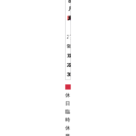
8
月
日
月
火
水
木
金
土
1
2
3
4
5
6
7
8
9
10
11
12
13
14
15
16
17
18
19
20
21
22
23
24
25
26
27
28
29
30
31
定
休
日・
臨
時
休