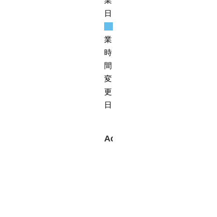
業
日
営
業
時
間
変
更
日
Access