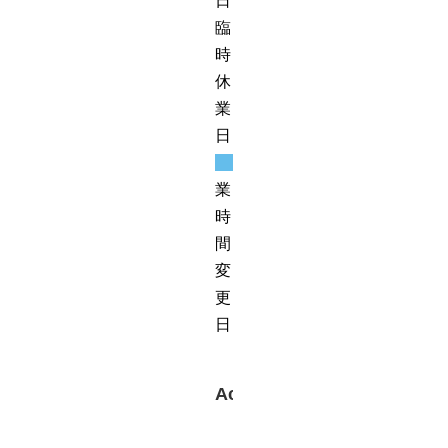
日・
臨
時
休
業
日
営
業
時
間
変
更
日
Access